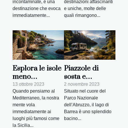
destinazioni affascinanti
incontaminate, è una
tuo safari
e uniche, molte delle
destinazione che evoca
quali rimangono...
immediatamente...
Esplora le isole
Piazzole di
meno
sosta e
conosciute del
campeggi
13 ottobre 2023
2 novembre 2023
Quando pensiamo al
Situato nel cuore del
Mediterraneo
vicino al lago di
Mediterraneo, la nostra
Parco Nazionale
Barrea
mente vola
dell’Abruzzo, il lago di
immediatamente ai
Barrea è uno splendido
luoghi più famosi come
bacino...
la Sicilia...