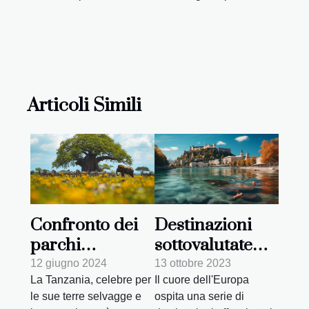
Articoli Simili
Destinazioni
Confronto dei
sottovalutate
parchi
nel cuore
nazionali in
13 ottobre 2023
12 giugno 2024
Il cuore dell'Europa
La Tanzania, celebre per
dell'Europa
Tanzania: quale
ospita una serie di
le sue terre selvagge e
scegliere per il