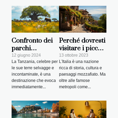
Perché dovresti
Confronto dei
visitare i piccoli
parchi
borghi italiani
nazionali in
13 ottobre 2023
12 giugno 2024
L'Italia è una nazione
La Tanzania, celebre per
Tanzania: quale
ricca di storia, cultura e
le sue terre selvagge e
scegliere per il
paesaggi mozzafiato. Ma
incontaminate, è una
tuo safari
oltre alle famose
destinazione che evoca
metropoli come...
immediatamente...