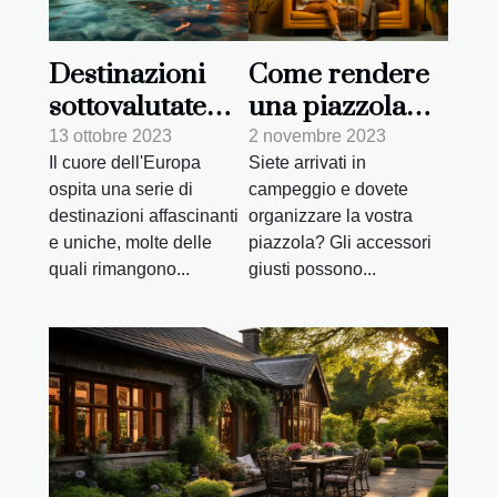
Destinazioni
Come rendere
sottovalutate
una piazzola
nel cuore
più
13 ottobre 2023
2 novembre 2023
Il cuore dell'Europa
Siete arrivati in
dell'Europa
confortevole
ospita una serie di
campeggio e dovete
destinazioni affascinanti
organizzare la vostra
e uniche, molte delle
piazzola? Gli accessori
quali rimangono...
giusti possono...